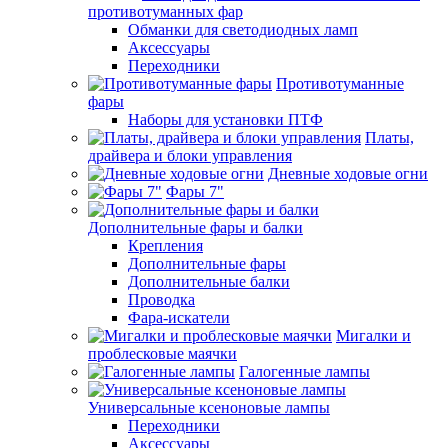
противотуманных фар
Обманки для светодиодных ламп
Аксессуары
Переходники
Противотуманные
фары
Наборы для установки ПТФ
Платы,
драйвера и блоки управления
Дневные ходовые огни
Фары 7"
Дополнительные фары и балки
Крепления
Дополнительные фары
Дополнительные балки
Проводка
Фара-искатели
Мигалки и
проблесковые маячки
Галогенные лампы
Универсальные ксеноновые лампы
Переходники
Аксессуары