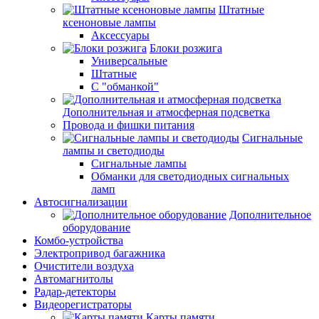
Штатные
ксеноновые лампы
Аксессуары
Блоки розжига
Универсальные
Штатные
С "обманкой"
Дополнительная и атмосферная подсветка
Провода и фишки питания
Cигнальные
лампы и светодиоды
Сигнальные лампы
Обманки для светодиодных сигнальных
ламп
Автосигнализации
Дополнительное
оборудование
Комбо-устройства
Электропривод багажника
Очистители воздуха
Автомагнитолы
Радар-детекторы
Видеорегистраторы
Карты памяти