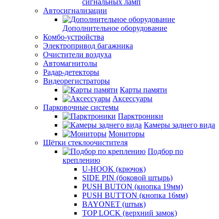
сигнальных ламп
Автосигнализации
Дополнительное оборудование
Комбо-устройства
Электропривод багажника
Очистители воздуха
Автомагнитолы
Радар-детекторы
Видеорегистраторы
Карты памяти
Аксессуары
Парковочные системы
Парктроники
Камеры заднего вида
Мониторы
Щётки стеклоочистителя
Подбор по
креплению
U-HOOK (крючок)
SIDE PIN (боковой штырь)
PUSH BUTON (кнопка 19мм)
PUSH BUTTON (кнопка 16мм)
BAYONET (штык)
TOP LOCK (верхний замок)