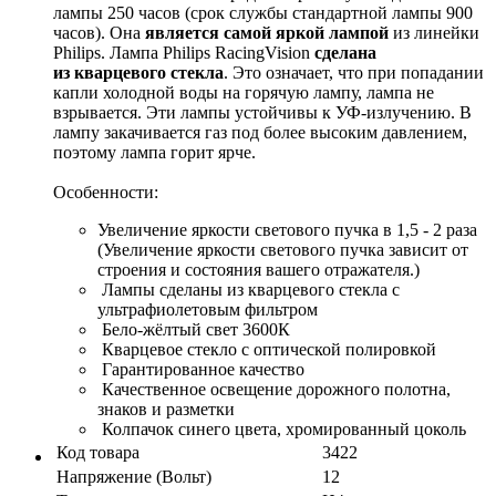
лампы 250 часов (срок службы стандартной лампы 900
часов). Она
является самой яркой лампой
из линейки
Philips. Лампа Philips RacingVision
сделана
из кварцевого стекла
. Это означает, что при попадании
капли холодной воды на горячую лампу, лампа не
взрывается. Эти лампы устойчивы к УФ-излучению. В
лампу закачивается газ под более высоким давлением,
поэтому лампа горит ярче.
Особенности:
Увеличение яркости светового пучка в 1,5 - 2 раза
(Увеличение яркости светового пучка зависит от
строения и состояния вашего отражателя.)
Лампы сделаны из кварцевого стекла с
ультрафиолетовым фильтром
Бело-жёлтый свет 3600К
Кварцевое стекло с оптической полировкой
Гарантированное качество
Качественное освещение дорожного полотна,
знаков и разметки
Колпачок синего цвета, хромированный цоколь
Код товара
3422
Напряжение (Вольт)
12