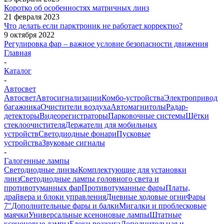
Коротко об особенностях матричных линз
21 февраля 2023
Что делать если парктроник не работает корректно?
9 октября 2022
Регулировка фар – важное условие безопасности движения
Главная
-
Каталог
-
Автосвет
Автосвет
Автосигнализации
Комбо-устройства
Электропривод
багажника
Очистители воздуха
Автомагнитолы
Радар-
детекторы
Видеорегистраторы
Парковочные системы
Щётки
стеклоочистителя
Держатели для мобильных
устройств
Светодиодные фонари
Пусковые
устройства
Звуковые сигналы
-
Галогенные лампы
Светодиодные линзы
Комплектующие для установки
линз
Светодиодные лампы головного света и
противотуманных фар
Противотуманные фары
Платы,
драйвера и блоки управления
Дневные ходовые огни
Фары
7"
Дополнительные фары и балки
Мигалки и проблесковые
маячки
Универсальные ксеноновые лампы
Штатные
ксеноновые лампы
Блоки розжига
Дополнительная и