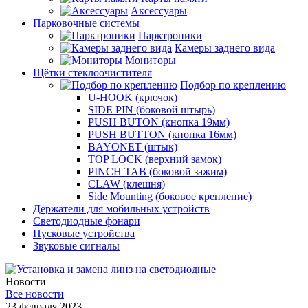
Аксессуары
Парковочные системы
Парктроники
Камеры заднего вида
Мониторы
Щётки стеклоочистителя
Подбор по креплению
U-HOOK (крючок)
SIDE PIN (боковой штырь)
PUSH BUTON (кнопка 19мм)
PUSH BUTTON (кнопка 16мм)
BAYONET (штык)
TOP LOCK (верхний замок)
PINCH TAB (боковой зажим)
CLAW (клешня)
Side Mounting (боковое крепление)
Держатели для мобильных устройств
Светодиодные фонари
Пусковые устройства
Звуковые сигналы
Новости
Все новости
23 февраля 2023