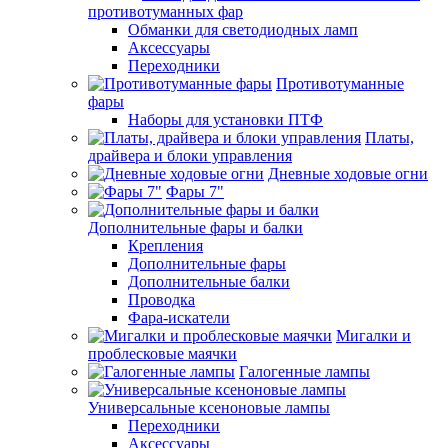
противотуманных фар
Обманки для светодиодных ламп
Аксессуары
Переходники
Противотуманные
фары
Наборы для установки ПТФ
Платы,
драйвера и блоки управления
Дневные ходовые огни
Фары 7"
Дополнительные фары и балки
Крепления
Дополнительные фары
Дополнительные балки
Проводка
Фара-искатели
Мигалки и
проблесковые маячки
Галогенные лампы
Универсальные ксеноновые лампы
Переходники
Аксессуары