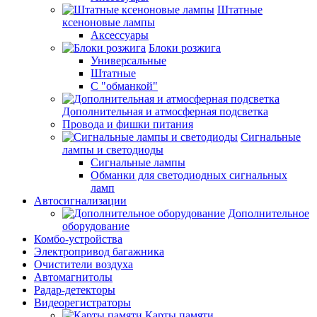
Штатные
ксеноновые лампы
Аксессуары
Блоки розжига
Универсальные
Штатные
С "обманкой"
Дополнительная и атмосферная подсветка
Провода и фишки питания
Cигнальные
лампы и светодиоды
Сигнальные лампы
Обманки для светодиодных сигнальных
ламп
Автосигнализации
Дополнительное
оборудование
Комбо-устройства
Электропривод багажника
Очистители воздуха
Автомагнитолы
Радар-детекторы
Видеорегистраторы
Карты памяти