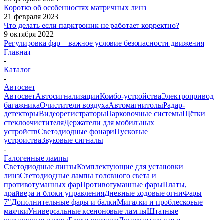
Коротко об особенностях матричных линз
21 февраля 2023
Что делать если парктроник не работает корректно?
9 октября 2022
Регулировка фар – важное условие безопасности движения
Главная
-
Каталог
-
Автосвет
Автосвет
Автосигнализации
Комбо-устройства
Электропривод
багажника
Очистители воздуха
Автомагнитолы
Радар-
детекторы
Видеорегистраторы
Парковочные системы
Щётки
стеклоочистителя
Держатели для мобильных
устройств
Светодиодные фонари
Пусковые
устройства
Звуковые сигналы
-
Галогенные лампы
Светодиодные линзы
Комплектующие для установки
линз
Светодиодные лампы головного света и
противотуманных фар
Противотуманные фары
Платы,
драйвера и блоки управления
Дневные ходовые огни
Фары
7"
Дополнительные фары и балки
Мигалки и проблесковые
маячки
Универсальные ксеноновые лампы
Штатные
ксеноновые лампы
Блоки розжига
Дополнительная и