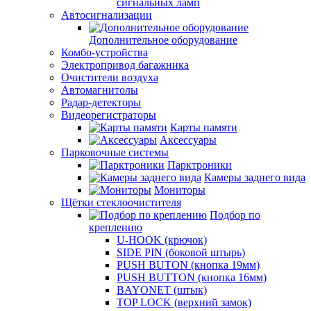
сигнальных ламп
Автосигнализации
Дополнительное оборудование
Комбо-устройства
Электропривод багажника
Очистители воздуха
Автомагнитолы
Радар-детекторы
Видеорегистраторы
Карты памяти
Аксессуары
Парковочные системы
Парктроники
Камеры заднего вида
Мониторы
Щётки стеклоочистителя
Подбор по
креплению
U-HOOK (крючок)
SIDE PIN (боковой штырь)
PUSH BUTON (кнопка 19мм)
PUSH BUTTON (кнопка 16мм)
BAYONET (штык)
TOP LOCK (верхний замок)