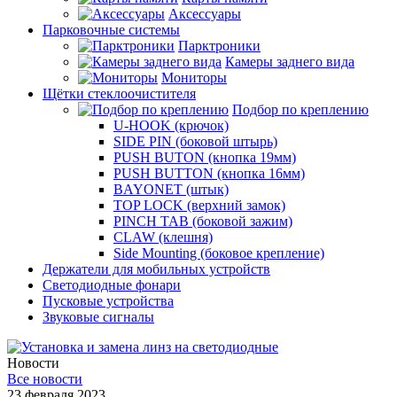
Аксессуары
Парковочные системы
Парктроники
Камеры заднего вида
Мониторы
Щётки стеклоочистителя
Подбор по креплению
U-HOOK (крючок)
SIDE PIN (боковой штырь)
PUSH BUTON (кнопка 19мм)
PUSH BUTTON (кнопка 16мм)
BAYONET (штык)
TOP LOCK (верхний замок)
PINCH TAB (боковой зажим)
CLAW (клешня)
Side Mounting (боковое крепление)
Держатели для мобильных устройств
Светодиодные фонари
Пусковые устройства
Звуковые сигналы
Новости
Все новости
23 февраля 2023