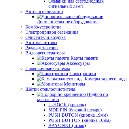
Обманки для светодиодных
сигнальных ламп
Автосигнализации
Дополнительное оборудование
Комбо-устройства
Электропривод багажника
Очистители воздуха
Автомагнитолы
Радар-детекторы
Видеорегистраторы
Карты памяти
Аксессуары
Парковочные системы
Парктроники
Камеры заднего вида
Мониторы
Щётки стеклоочистителя
Подбор по
креплению
U-HOOK (крючок)
SIDE PIN (боковой штырь)
PUSH BUTON (кнопка 19мм)
PUSH BUTTON (кнопка 16мм)
BAYONET (штык)