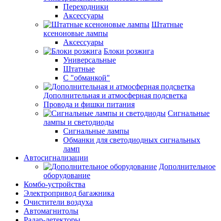
Переходники
Аксессуары
Штатные
ксеноновые лампы
Аксессуары
Блоки розжига
Универсальные
Штатные
С "обманкой"
Дополнительная и атмосферная подсветка
Провода и фишки питания
Cигнальные
лампы и светодиоды
Сигнальные лампы
Обманки для светодиодных сигнальных
ламп
Автосигнализации
Дополнительное
оборудование
Комбо-устройства
Электропривод багажника
Очистители воздуха
Автомагнитолы
Радар-детекторы