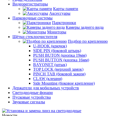
Видеорегистраторы
Карты памяти
Аксессуары
Парковочные системы
Парктроники
Камеры заднего вида
Мониторы
Щётки стеклоочистителя
Подбор по креплению
U-HOOK (крючок)
SIDE PIN (боковой штырь)
PUSH BUTON (кнопка 19мм)
PUSH BUTTON (кнопка 16мм)
BAYONET (штык)
TOP LOCK (верхний замок)
PINCH TAB (боковой зажим)
CLAW (клешня)
Side Mounting (боковое крепление)
Держатели для мобильных устройств
Светодиодные фонари
Пусковые устройства
Звуковые сигналы
Новости