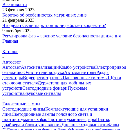
Все новости
23 февраля 2023
Коротко об особенностях матричных линз
21 февраля 2023
Что делать если парктроник не работает корректно?
9 октября 2022
Регулировка фар – важное условие безопасности движения
Главная
-
Каталог
-
Автосвет
Автосвет
Автосигнализации
Комбо-устройства
Электропривод
багажника
Очистители воздуха
Автомагнитолы
Радар-
детекторы
Видеорегистраторы
Парковочные системы
Щётки
стеклоочистителя
Держатели для мобильных
устройств
Светодиодные фонари
Пусковые
устройства
Звуковые сигналы
-
Галогенные лампы
Светодиодные линзы
Комплектующие для установки
линз
Светодиодные лампы головного света и
противотуманных фар
Противотуманные фары
Платы,
драйвера и блоки управления
Дневные ходовые огни
Фары
7"
Дополнительные фары и балки
Мигалки и проблесковые