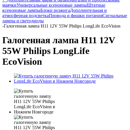
маячки
Универсальные ксеноновые лампы
Штатные
ксеноновые лампы
Блоки розжига
Дополнительная и
атмосферная подсветка
Провода и фишки питания
Cигнальные
лампы и светодиоды
-
Галогенная лампа H11 12V 55W Philips LongLife EcoVision
Галогенная лампа H11 12V
55W Philips LongLife
EcoVision