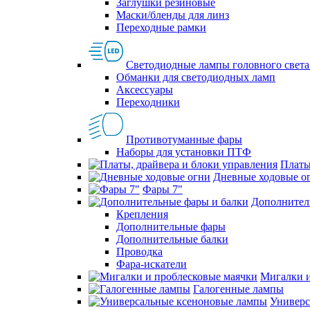
Заглушки резиновые
Маски/бленды для линз
Переходные рамки
Светодиодные лампы головного света
Обманки для светодиодных ламп
Аксессуары
Переходники
Противотуманные фары
Наборы для установки ПТФ
Платы
Дневные ходовые о
Фары 7"
Дополнител
Крепления
Дополнительные фары
Дополнительные балки
Проводка
Фара-искатели
Мигалки и
Галогенные лампы
Универс