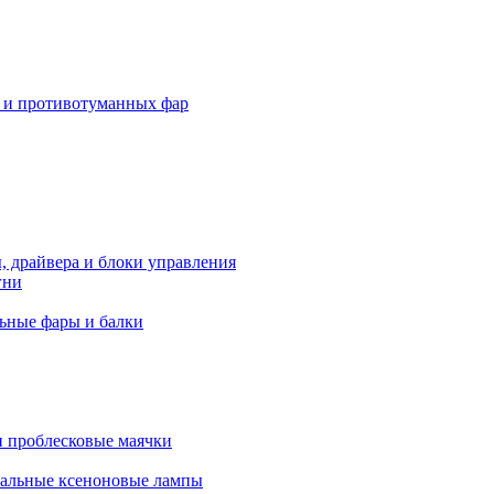
 и противотуманных фар
, драйвера и блоки управления
гни
ьные фары и балки
 проблесковые маячки
альные ксеноновые лампы