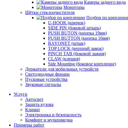
Камеры заднего вида
Мониторы
Щётки стеклоочистителя
Подбор по креплени
U-HOOK (крючок)
SIDE PIN (боковой штырь)
PUSH BUTON (кнопка 19мм)
PUSH BUTTON (кнопка 16мм)
BAYONET (штык)
TOP LOCK (верхний замок)
PINCH TAB (боковой зажим)
CLAW (клешня)
Side Mounting (боковое крепление)
Держатели для мобильных устройств
Светодиодные фонари
Пусковые устройства
Звуковые сигналы
Услуги
Автосвет
Защита кузова
Климат
Электроника и безопасность
Комфорт и мультимедиа
Примеры работ