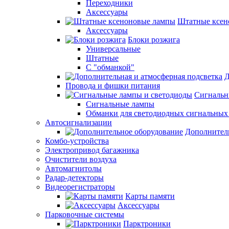
Переходники
Аксессуары
Штатные ксен
Аксессуары
Блоки розжига
Универсальные
Штатные
С "обманкой"
Д
Провода и фишки питания
Cигнальн
Сигнальные лампы
Обманки для светодиодных сигнальных
Автосигнализации
Дополнител
Комбо-устройства
Электропривод багажника
Очистители воздуха
Автомагнитолы
Радар-детекторы
Видеорегистраторы
Карты памяти
Аксессуары
Парковочные системы
Парктроники