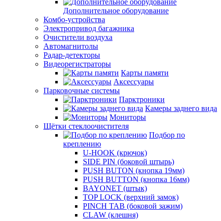
Дополнительное оборудование
Комбо-устройства
Электропривод багажника
Очистители воздуха
Автомагнитолы
Радар-детекторы
Видеорегистраторы
Карты памяти
Аксессуары
Парковочные системы
Парктроники
Камеры заднего вида
Мониторы
Щётки стеклоочистителя
Подбор по
креплению
U-HOOK (крючок)
SIDE PIN (боковой штырь)
PUSH BUTON (кнопка 19мм)
PUSH BUTTON (кнопка 16мм)
BAYONET (штык)
TOP LOCK (верхний замок)
PINCH TAB (боковой зажим)
CLAW (клешня)