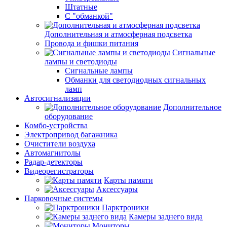
Штатные
С "обманкой"
Дополнительная и атмосферная подсветка
Провода и фишки питания
Cигнальные
лампы и светодиоды
Сигнальные лампы
Обманки для светодиодных сигнальных
ламп
Автосигнализации
Дополнительное
оборудование
Комбо-устройства
Электропривод багажника
Очистители воздуха
Автомагнитолы
Радар-детекторы
Видеорегистраторы
Карты памяти
Аксессуары
Парковочные системы
Парктроники
Камеры заднего вида
Мониторы