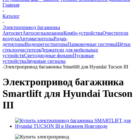
Главная
-
Каталог
-
Электропривод багажника
Автосвет
Автосигнализации
Комбо-устройства
Очистители
воздуха
Автомагнитолы
Радар-
детекторы
Видеорегистраторы
Парковочные системы
Щётки
стеклоочистителя
Держатели для мобильных
устройств
Светодиодные фонари
Пусковые
устройства
Звуковые сигналы
-
Электропривод багажника Smartlift для Hyundai Tucson III
Электропривод багажника
Smartlift для Hyundai Tucson
III