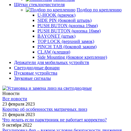
Щётки стеклоочистителя
Подбор по креплению
U-HOOK (крючок)
SIDE PIN (боковой штырь)
PUSH BUTON (кнопка 19мм)
PUSH BUTTON (кнопка 16мм)
BAYONET (штык)
TOP LOCK (верхний замок)
PINCH TAB (боковой зажим)
CLAW (клешня)
Side Mounting (боковое крепление)
Держатели для мобильных устройств
Светодиодные фонари
Пусковые устройства
Звуковые сигналы
Новости
Все новости
23 февраля 2023
Коротко об особенностях матричных линз
21 февраля 2023
Что делать если парктроник не работает корректно?
9 октября 2022
Регулировка фар – важное условие безопасности движения