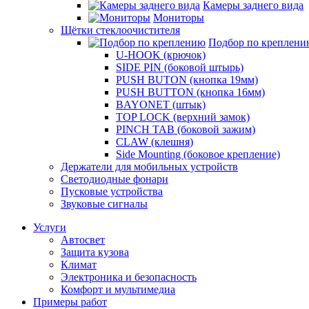
Камеры заднего вида
Мониторы
Щётки стеклоочистителя
Подбор по креплени
U-HOOK (крючок)
SIDE PIN (боковой штырь)
PUSH BUTON (кнопка 19мм)
PUSH BUTTON (кнопка 16мм)
BAYONET (штык)
TOP LOCK (верхний замок)
PINCH TAB (боковой зажим)
CLAW (клешня)
Side Mounting (боковое крепление)
Держатели для мобильных устройств
Светодиодные фонари
Пусковые устройства
Звуковые сигналы
Услуги
Автосвет
Защита кузова
Климат
Электроника и безопасность
Комфорт и мультимедиа
Примеры работ