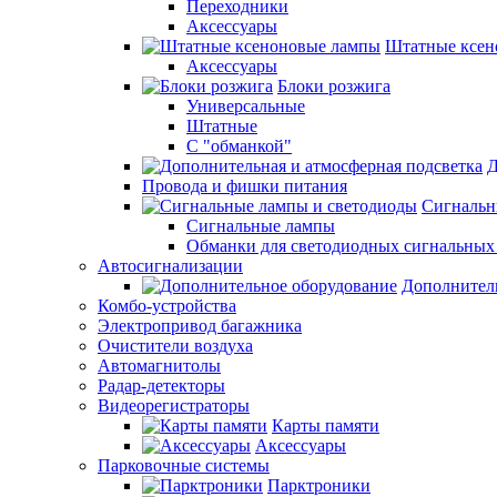
Переходники
Аксессуары
Штатные ксен
Аксессуары
Блоки розжига
Универсальные
Штатные
С "обманкой"
Д
Провода и фишки питания
Cигнальн
Сигнальные лампы
Обманки для светодиодных сигнальных
Автосигнализации
Дополнител
Комбо-устройства
Электропривод багажника
Очистители воздуха
Автомагнитолы
Радар-детекторы
Видеорегистраторы
Карты памяти
Аксессуары
Парковочные системы
Парктроники