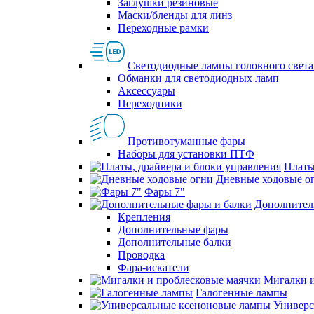
Заглушки резиновые
Маски/бленды для линз
Переходные рамки
Светодиодные лампы головного света
Обманки для светодиодных ламп
Аксессуары
Переходники
Противотуманные фары
Наборы для установки ПТФ
Платы
Дневные ходовые о
Фары 7"
Дополнител
Крепления
Дополнительные фары
Дополнительные балки
Проводка
Фара-искатели
Мигалки и
Галогенные лампы
Универс