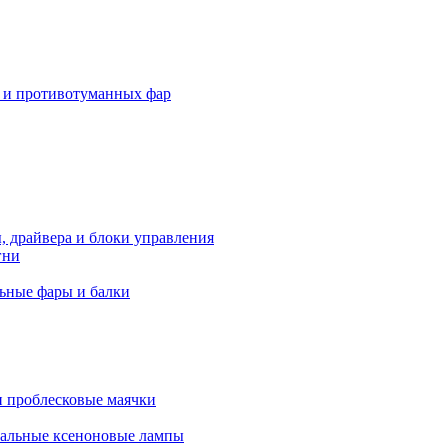
 и противотуманных фар
, драйвера и блоки управления
гни
ьные фары и балки
 проблесковые маячки
альные ксеноновые лампы