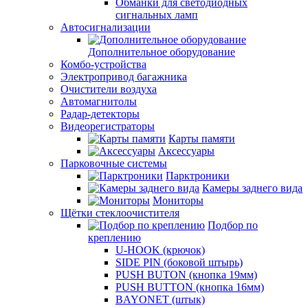
Обманки для светодиодных
сигнальных ламп
Автосигнализации
Дополнительное оборудование
Комбо-устройства
Электропривод багажника
Очистители воздуха
Автомагнитолы
Радар-детекторы
Видеорегистраторы
Карты памяти
Аксессуары
Парковочные системы
Парктроники
Камеры заднего вида
Мониторы
Щётки стеклоочистителя
Подбор по
креплению
U-HOOK (крючок)
SIDE PIN (боковой штырь)
PUSH BUTON (кнопка 19мм)
PUSH BUTTON (кнопка 16мм)
BAYONET (штык)