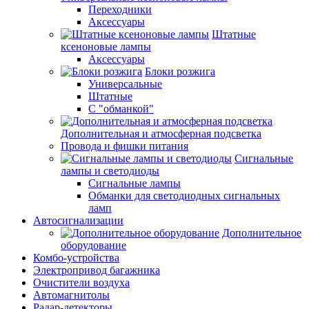
Переходники
Аксессуары
Штатные
ксеноновые лампы
Аксессуары
Блоки розжига
Универсальные
Штатные
С "обманкой"
Дополнительная и атмосферная подсветка
Провода и фишки питания
Cигнальные
лампы и светодиоды
Сигнальные лампы
Обманки для светодиодных сигнальных
ламп
Автосигнализации
Дополнительное
оборудование
Комбо-устройства
Электропривод багажника
Очистители воздуха
Автомагнитолы
Радар-детекторы