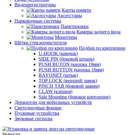
Видеорегистраторы
Карты памяти
Аксессуары
Парковочные системы
Парктроники
Камеры заднего вида
Мониторы
Щётки стеклоочистителя
Подбор по креплению
U-HOOK (крючок)
SIDE PIN (боковой штырь)
PUSH BUTON (кнопка 19мм)
PUSH BUTTON (кнопка 16мм)
BAYONET (штык)
TOP LOCK (верхний замок)
PINCH TAB (боковой зажим)
CLAW (клешня)
Side Mounting (боковое крепление)
Держатели для мобильных устройств
Светодиодные фонари
Пусковые устройства
Звуковые сигналы
Новости