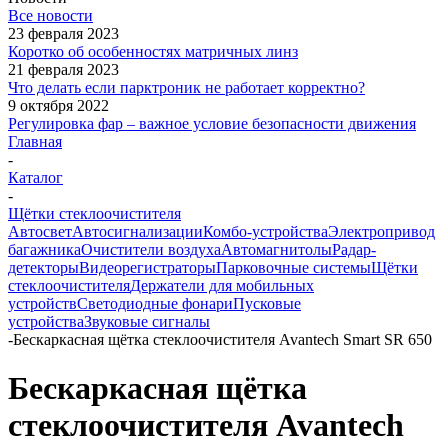
Все новости
23 февраля 2023
Коротко об особенностях матричных линз
21 февраля 2023
Что делать если парктроник не работает корректно?
9 октября 2022
Регулировка фар – важное условие безопасности движения
Главная
-
Каталог
-
Щётки стеклоочистителя
Автосвет
Автосигнализации
Комбо-устройства
Электропривод
багажника
Очистители воздуха
Автомагнитолы
Радар-
детекторы
Видеорегистраторы
Парковочные системы
Щётки
стеклоочистителя
Держатели для мобильных
устройств
Светодиодные фонари
Пусковые
устройства
Звуковые сигналы
-
Бескаркасная щётка стеклоочистителя Avantech Smart SR 650
Бескаркасная щётка
стеклоочистителя Avantech