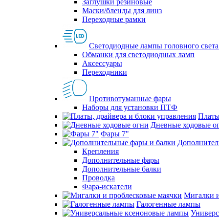
Заглушки резиновые
Маски/бленды для линз
Переходные рамки
Светодиодные лампы головного света
Обманки для светодиодных ламп
Аксессуары
Переходники
Противотуманные фары
Наборы для установки ПТФ
Платы
Дневные ходовые о
Фары 7"
Дополнител
Крепления
Дополнительные фары
Дополнительные балки
Проводка
Фара-искатели
Мигалки и
Галогенные лампы
Универс