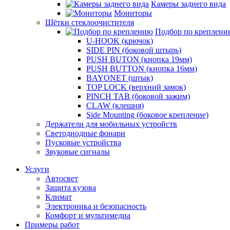
Камеры заднего вида
Мониторы
Щётки стеклоочистителя
Подбор по креплени
U-HOOK (крючок)
SIDE PIN (боковой штырь)
PUSH BUTON (кнопка 19мм)
PUSH BUTTON (кнопка 16мм)
BAYONET (штык)
TOP LOCK (верхний замок)
PINCH TAB (боковой зажим)
CLAW (клешня)
Side Mounting (боковое крепление)
Держатели для мобильных устройств
Светодиодные фонари
Пусковые устройства
Звуковые сигналы
Услуги
Автосвет
Защита кузова
Климат
Электроника и безопасность
Комфорт и мультимедиа
Примеры работ