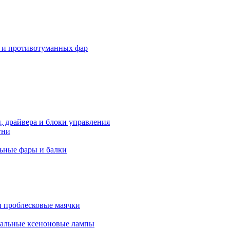
 и противотуманных фар
, драйвера и блоки управления
гни
ьные фары и балки
 проблесковые маячки
альные ксеноновые лампы