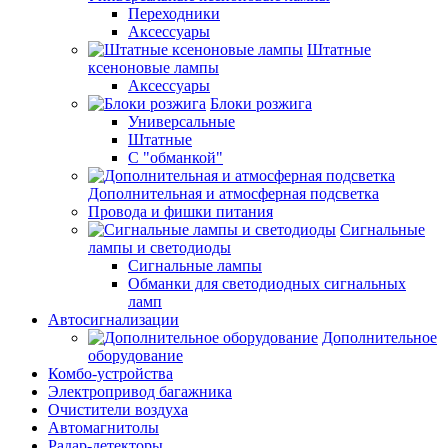
Переходники
Аксессуары
Штатные
ксеноновые лампы
Аксессуары
Блоки розжига
Универсальные
Штатные
С "обманкой"
Дополнительная и атмосферная подсветка
Провода и фишки питания
Cигнальные
лампы и светодиоды
Сигнальные лампы
Обманки для светодиодных сигнальных
ламп
Автосигнализации
Дополнительное
оборудование
Комбо-устройства
Электропривод багажника
Очистители воздуха
Автомагнитолы
Радар-детекторы