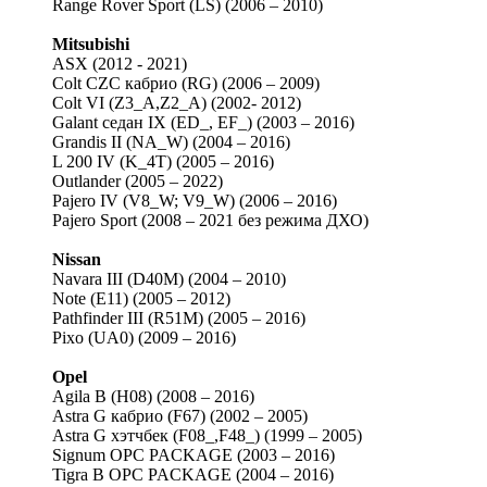
Range Rover Sport (LS) (2006 – 2010)
Mitsubishi
ASX (2012 - 2021)
Colt CZC кабрио (RG) (2006 – 2009)
Colt VI (Z3_A,Z2_A) (2002- 2012)
Galant седан IX (ED_, EF_) (2003 – 2016)
Grandis II (NA_W) (2004 – 2016)
L 200 IV (K_4T) (2005 – 2016)
Outlander (2005 – 2022)
Pajero IV (V8_W; V9_W) (2006 – 2016)
Pajero Sport (2008 – 2021 без режима ДХО)
Nissan
Navara III (D40M) (2004 – 2010)
Note (E11) (2005 – 2012)
Pathfinder III (R51M) (2005 – 2016)
Pixo (UA0) (2009 – 2016)
Opel
Agila B (H08) (2008 – 2016)
Astra G кабрио (F67) (2002 – 2005)
Astra G хэтчбек (F08_,F48_) (1999 – 2005)
Signum OPC PACKAGE (2003 – 2016)
Tigra B OPC PACKAGE (2004 – 2016)