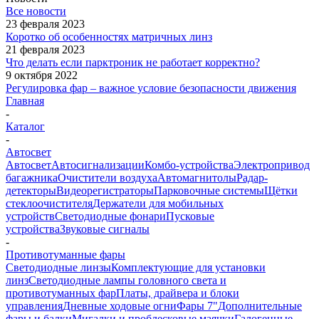
Все новости
23 февраля 2023
Коротко об особенностях матричных линз
21 февраля 2023
Что делать если парктроник не работает корректно?
9 октября 2022
Регулировка фар – важное условие безопасности движения
Главная
-
Каталог
-
Автосвет
Автосвет
Автосигнализации
Комбо-устройства
Электропривод
багажника
Очистители воздуха
Автомагнитолы
Радар-
детекторы
Видеорегистраторы
Парковочные системы
Щётки
стеклоочистителя
Держатели для мобильных
устройств
Светодиодные фонари
Пусковые
устройства
Звуковые сигналы
-
Противотуманные фары
Светодиодные линзы
Комплектующие для установки
линз
Светодиодные лампы головного света и
противотуманных фар
Платы, драйвера и блоки
управления
Дневные ходовые огни
Фары 7"
Дополнительные
фары и балки
Мигалки и проблесковые маячки
Галогенные