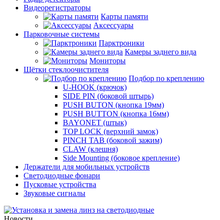
Видеорегистраторы
Карты памяти
Аксессуары
Парковочные системы
Парктроники
Камеры заднего вида
Мониторы
Щётки стеклоочистителя
Подбор по креплению
U-HOOK (крючок)
SIDE PIN (боковой штырь)
PUSH BUTON (кнопка 19мм)
PUSH BUTTON (кнопка 16мм)
BAYONET (штык)
TOP LOCK (верхний замок)
PINCH TAB (боковой зажим)
CLAW (клешня)
Side Mounting (боковое крепление)
Держатели для мобильных устройств
Светодиодные фонари
Пусковые устройства
Звуковые сигналы
Новости