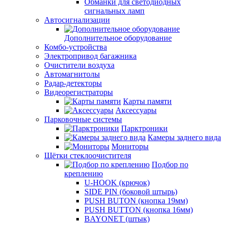
Обманки для светодиодных
сигнальных ламп
Автосигнализации
Дополнительное оборудование
Комбо-устройства
Электропривод багажника
Очистители воздуха
Автомагнитолы
Радар-детекторы
Видеорегистраторы
Карты памяти
Аксессуары
Парковочные системы
Парктроники
Камеры заднего вида
Мониторы
Щётки стеклоочистителя
Подбор по
креплению
U-HOOK (крючок)
SIDE PIN (боковой штырь)
PUSH BUTON (кнопка 19мм)
PUSH BUTTON (кнопка 16мм)
BAYONET (штык)