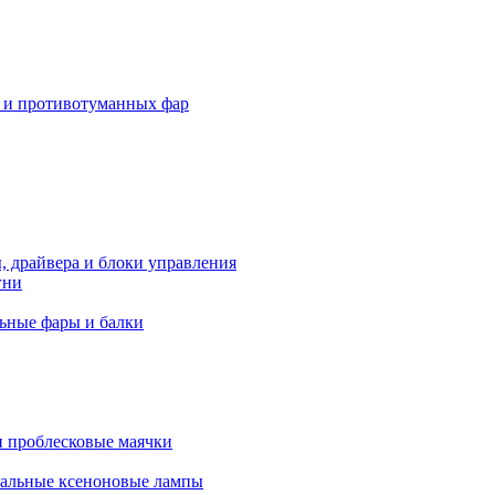
 и противотуманных фар
, драйвера и блоки управления
гни
ьные фары и балки
 проблесковые маячки
альные ксеноновые лампы