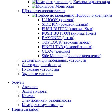
Камеры заднего вида
Мониторы
Щётки стеклоочистителя
Подбор по креплени
U-HOOK (крючок)
SIDE PIN (боковой штырь)
PUSH BUTON (кнопка 19мм)
PUSH BUTTON (кнопка 16мм)
BAYONET (штык)
TOP LOCK (верхний замок)
PINCH TAB (боковой зажим)
CLAW (клешня)
Side Mounting (боковое крепление)
Держатели для мобильных устройств
Светодиодные фонари
Пусковые устройства
Звуковые сигналы
Услуги
Автосвет
Защита кузова
Климат
Электроника и безопасность
Комфорт и мультимедиа
Примеры работ