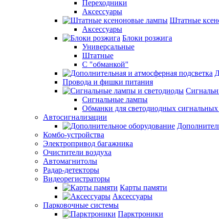
Переходники
Аксессуары
Штатные ксен
Аксессуары
Блоки розжига
Универсальные
Штатные
С "обманкой"
Д
Провода и фишки питания
Cигнальн
Сигнальные лампы
Обманки для светодиодных сигнальных
Автосигнализации
Дополнител
Комбо-устройства
Электропривод багажника
Очистители воздуха
Автомагнитолы
Радар-детекторы
Видеорегистраторы
Карты памяти
Аксессуары
Парковочные системы
Парктроники