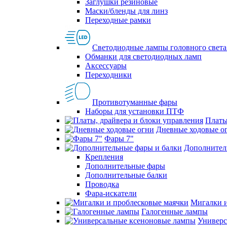
Заглушки резиновые
Маски/бленды для линз
Переходные рамки
Светодиодные лампы головного света
Обманки для светодиодных ламп
Аксессуары
Переходники
Противотуманные фары
Наборы для установки ПТФ
Платы
Дневные ходовые о
Фары 7"
Дополнител
Крепления
Дополнительные фары
Дополнительные балки
Проводка
Фара-искатели
Мигалки и
Галогенные лампы
Универс