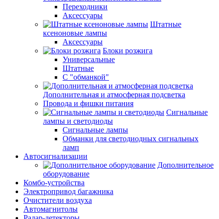
Переходники
Аксессуары
Штатные
ксеноновые лампы
Аксессуары
Блоки розжига
Универсальные
Штатные
С "обманкой"
Дополнительная и атмосферная подсветка
Провода и фишки питания
Cигнальные
лампы и светодиоды
Сигнальные лампы
Обманки для светодиодных сигнальных
ламп
Автосигнализации
Дополнительное
оборудование
Комбо-устройства
Электропривод багажника
Очистители воздуха
Автомагнитолы
Радар-детекторы