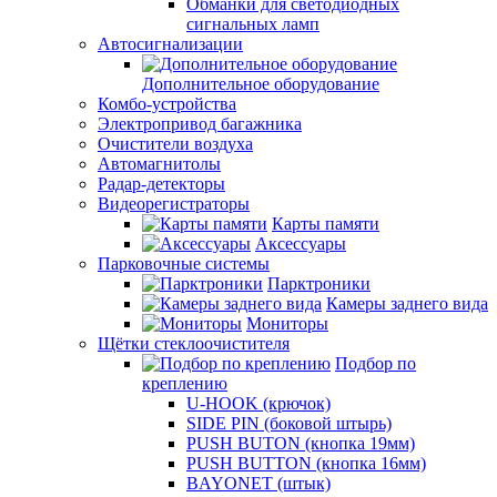
Обманки для светодиодных
сигнальных ламп
Автосигнализации
Дополнительное оборудование
Комбо-устройства
Электропривод багажника
Очистители воздуха
Автомагнитолы
Радар-детекторы
Видеорегистраторы
Карты памяти
Аксессуары
Парковочные системы
Парктроники
Камеры заднего вида
Мониторы
Щётки стеклоочистителя
Подбор по
креплению
U-HOOK (крючок)
SIDE PIN (боковой штырь)
PUSH BUTON (кнопка 19мм)
PUSH BUTTON (кнопка 16мм)
BAYONET (штык)