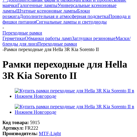
маячки
Галогенные лампы
Универсальные ксеноновые
лампы
Штатные ксеноновые лампы
Блоки
розжига
Дополнительная и атмосферная подсветка
Провода и
фишки питания
Cигнальные лампы и светодиоды
-
Переходные рамки
Герметики
Обманки работы ламп
Заглушки резиновые
Маски/
бленды для линз
Переходные рамки
-
Рамки переходные для Hella 3R Kia Sorento II
Рамки переходные для Hella
3R Kia Sorento II
Код товара:
5915
Артикул:
FR222
Производитель:
MTF-Light