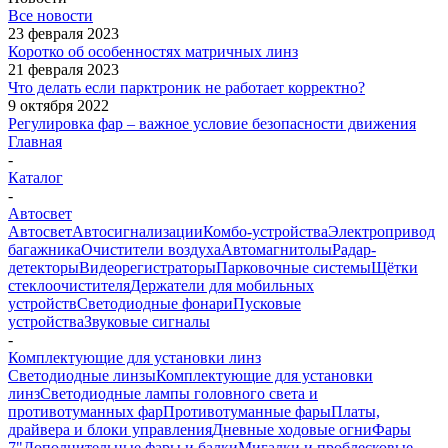
Все новости
23 февраля 2023
Коротко об особенностях матричных линз
21 февраля 2023
Что делать если парктроник не работает корректно?
9 октября 2022
Регулировка фар – важное условие безопасности движения
Главная
-
Каталог
-
Автосвет
Автосвет
Автосигнализации
Комбо-устройства
Электропривод
багажника
Очистители воздуха
Автомагнитолы
Радар-
детекторы
Видеорегистраторы
Парковочные системы
Щётки
стеклоочистителя
Держатели для мобильных
устройств
Светодиодные фонари
Пусковые
устройства
Звуковые сигналы
-
Комплектующие для установки линз
Светодиодные линзы
Комплектующие для установки
линз
Светодиодные лампы головного света и
противотуманных фар
Противотуманные фары
Платы,
драйвера и блоки управления
Дневные ходовые огни
Фары
7"
Дополнительные фары и балки
Мигалки и проблесковые