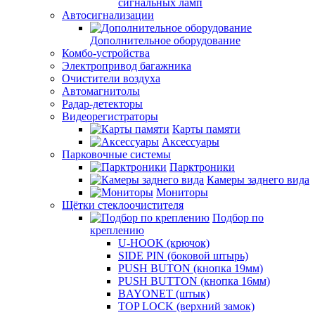
сигнальных ламп
Автосигнализации
Дополнительное оборудование
Комбо-устройства
Электропривод багажника
Очистители воздуха
Автомагнитолы
Радар-детекторы
Видеорегистраторы
Карты памяти
Аксессуары
Парковочные системы
Парктроники
Камеры заднего вида
Мониторы
Щётки стеклоочистителя
Подбор по
креплению
U-HOOK (крючок)
SIDE PIN (боковой штырь)
PUSH BUTON (кнопка 19мм)
PUSH BUTTON (кнопка 16мм)
BAYONET (штык)
TOP LOCK (верхний замок)