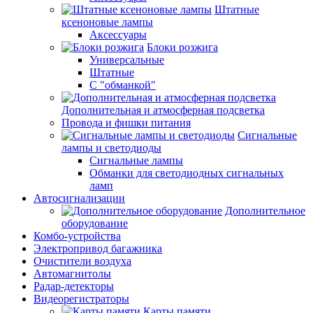
Штатные
ксеноновые лампы
Аксессуары
Блоки розжига
Универсальные
Штатные
С "обманкой"
Дополнительная и атмосферная подсветка
Провода и фишки питания
Cигнальные
лампы и светодиоды
Сигнальные лампы
Обманки для светодиодных сигнальных
ламп
Автосигнализации
Дополнительное
оборудование
Комбо-устройства
Электропривод багажника
Очистители воздуха
Автомагнитолы
Радар-детекторы
Видеорегистраторы
Карты памяти