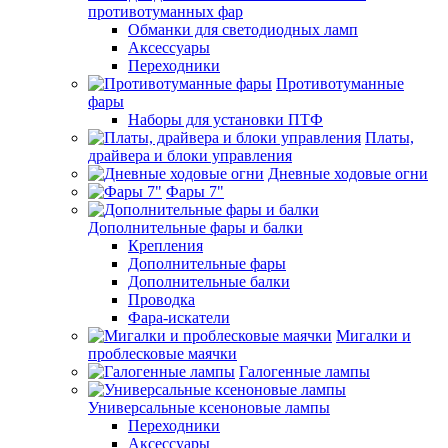
противотуманных фар
Обманки для светодиодных ламп
Аксессуары
Переходники
Противотуманные
фары
Наборы для установки ПТФ
Платы,
драйвера и блоки управления
Дневные ходовые огни
Фары 7"
Дополнительные фары и балки
Крепления
Дополнительные фары
Дополнительные балки
Проводка
Фара-искатели
Мигалки и
проблесковые маячки
Галогенные лампы
Универсальные ксеноновые лампы
Переходники
Аксессуары