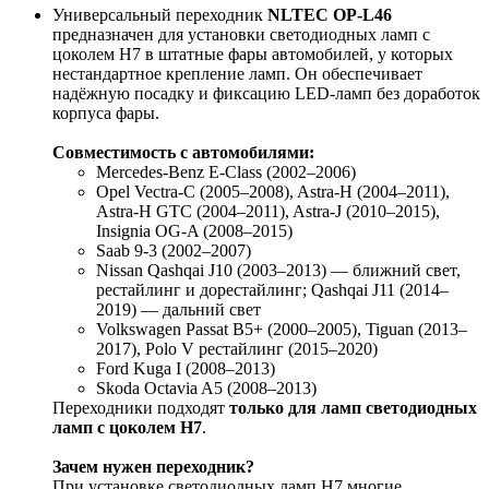
Универсальный переходник
NLTEC OP-L46
предназначен для установки светодиодных ламп с
цоколем H7 в штатные фары автомобилей, у которых
нестандартное крепление ламп. Он обеспечивает
надёжную посадку и фиксацию LED-ламп без доработок
корпуса фары.
Совместимость с автомобилями:
Mercedes-Benz E-Class (2002–2006)
Opel Vectra-C (2005–2008), Astra-H (2004–2011),
Astra-H GTC (2004–2011), Astra-J (2010–2015),
Insignia OG-A (2008–2015)
Saab 9-3 (2002–2007)
Nissan Qashqai J10 (2003–2013) — ближний свет,
рестайлинг и дорестайлинг; Qashqai J11 (2014–
2019) — дальний свет
Volkswagen Passat B5+ (2000–2005), Tiguan (2013–
2017), Polo V рестайлинг (2015–2020)
Ford Kuga I (2008–2013)
Skoda Octavia A5 (2008–2013)
Переходники подходят
только для ламп светодиодных
ламп с цоколем H7
.
Зачем нужен переходник?
При установке светодиодных ламп H7 многие