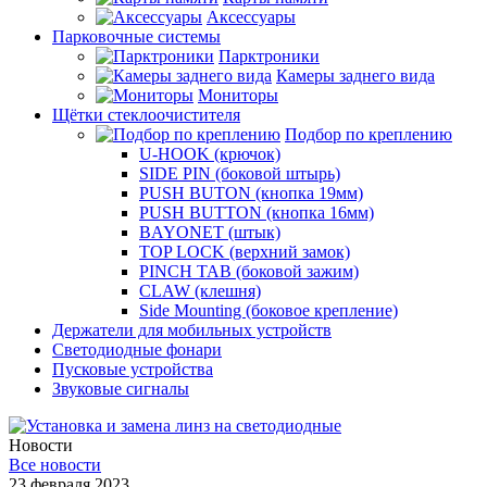
Аксессуары
Парковочные системы
Парктроники
Камеры заднего вида
Мониторы
Щётки стеклоочистителя
Подбор по креплению
U-HOOK (крючок)
SIDE PIN (боковой штырь)
PUSH BUTON (кнопка 19мм)
PUSH BUTTON (кнопка 16мм)
BAYONET (штык)
TOP LOCK (верхний замок)
PINCH TAB (боковой зажим)
CLAW (клешня)
Side Mounting (боковое крепление)
Держатели для мобильных устройств
Светодиодные фонари
Пусковые устройства
Звуковые сигналы
Новости
Все новости
23 февраля 2023