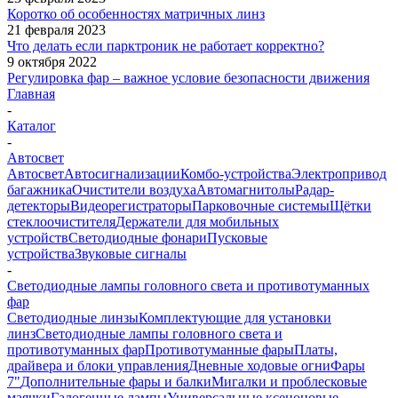
Коротко об особенностях матричных линз
21 февраля 2023
Что делать если парктроник не работает корректно?
9 октября 2022
Регулировка фар – важное условие безопасности движения
Главная
-
Каталог
-
Автосвет
Автосвет
Автосигнализации
Комбо-устройства
Электропривод
багажника
Очистители воздуха
Автомагнитолы
Радар-
детекторы
Видеорегистраторы
Парковочные системы
Щётки
стеклоочистителя
Держатели для мобильных
устройств
Светодиодные фонари
Пусковые
устройства
Звуковые сигналы
-
Светодиодные лампы головного света и противотуманных
фар
Светодиодные линзы
Комплектующие для установки
линз
Светодиодные лампы головного света и
противотуманных фар
Противотуманные фары
Платы,
драйвера и блоки управления
Дневные ходовые огни
Фары
7"
Дополнительные фары и балки
Мигалки и проблесковые
маячки
Галогенные лампы
Универсальные ксеноновые