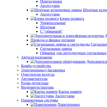
Переходники
Аксессуары
Штатные ксен
Аксессуары
Блоки розжига
Универсальные
Штатные
С "обманкой"
Д
Провода и фишки питания
Cигнальн
Сигнальные лампы
Обманки для светодиодных сигнальных
Автосигнализации
Дополнител
Комбо-устройства
Электропривод багажника
Очистители воздуха
Автомагнитолы
Радар-детекторы
Видеорегистраторы
Карты памяти
Аксессуары
Парковочные системы
Парктроники