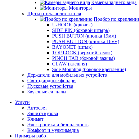
Камеры заднего вида
Мониторы
Щётки стеклоочистителя
Подбор по креплени
U-HOOK (крючок)
SIDE PIN (боковой штырь)
PUSH BUTON (кнопка 19мм)
PUSH BUTTON (кнопка 16мм)
BAYONET (штык)
TOP LOCK (верхний замок)
PINCH TAB (боковой зажим)
CLAW (клешня)
Side Mounting (боковое крепление)
Держатели для мобильных устройств
Светодиодные фонари
Пусковые устройства
Звуковые сигналы
Услуги
Автосвет
Защита кузова
Климат
Электроника и безопасность
Комфорт и мультимедиа
Примеры работ