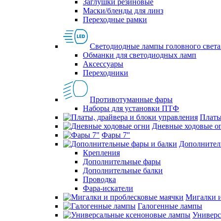
Заглушки резиновые
Маски/бленды для линз
Переходные рамки
Светодиодные лампы головного света
Обманки для светодиодных ламп
Аксессуары
Переходники
Противотуманные фары
Наборы для установки ПТФ
Платы
Дневные ходовые о
Фары 7"
Дополнител
Крепления
Дополнительные фары
Дополнительные балки
Проводка
Фара-искатели
Мигалки и
Галогенные лампы
Универс