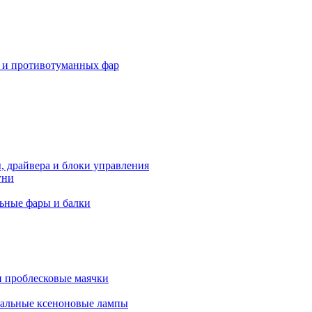
 и противотуманных фар
, драйвера и блоки управления
гни
ьные фары и балки
 проблесковые маячки
альные ксеноновые лампы