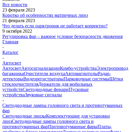
Все новости
23 февраля 2023
Коротко об особенностях матричных линз
21 февраля 2023
Что делать если парктроник не работает корректно?
9 октября 2022
Регулировка фар – важное условие безопасности движения
Главная
-
Каталог
-
Автосвет
Автосвет
Автосигнализации
Комбо-устройства
Электропривод
багажника
Очистители воздуха
Автомагнитолы
Радар-
детекторы
Видеорегистраторы
Парковочные системы
Щётки
стеклоочистителя
Держатели для мобильных
устройств
Светодиодные фонари
Пусковые
устройства
Звуковые сигналы
-
Светодиодные лампы головного света и противотуманных
фар
Светодиодные линзы
Комплектующие для установки
линз
Светодиодные лампы головного света и
противотуманных фар
Противотуманные фары
Платы,
драйвера и блоки управления
Дневные ходовые огни
Фары