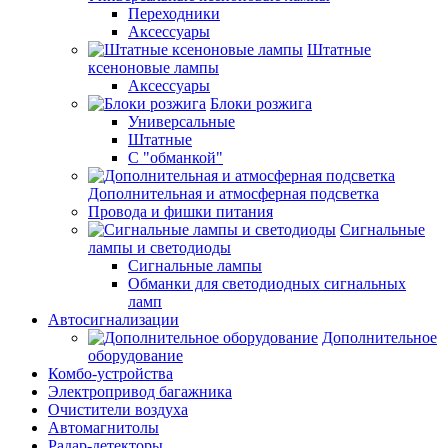
Переходники
Аксессуары
Штатные
ксеноновые лампы
Аксессуары
Блоки розжига
Универсальные
Штатные
С "обманкой"
Дополнительная и атмосферная подсветка
Провода и фишки питания
Cигнальные
лампы и светодиоды
Сигнальные лампы
Обманки для светодиодных сигнальных
ламп
Автосигнализации
Дополнительное
оборудование
Комбо-устройства
Электропривод багажника
Очистители воздуха
Автомагнитолы
Радар-детекторы