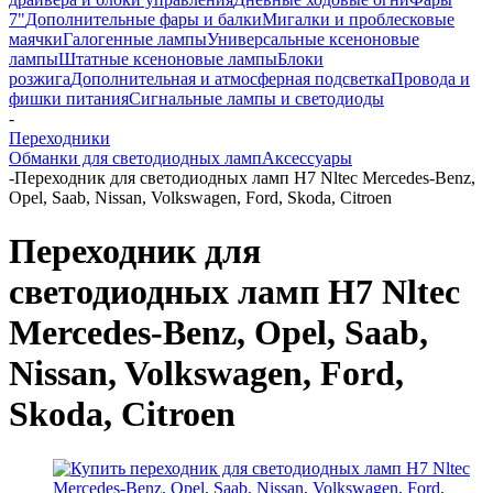
7"
Дополнительные фары и балки
Мигалки и проблесковые
маячки
Галогенные лампы
Универсальные ксеноновые
лампы
Штатные ксеноновые лампы
Блоки
розжига
Дополнительная и атмосферная подсветка
Провода и
фишки питания
Cигнальные лампы и светодиоды
-
Переходники
Обманки для светодиодных ламп
Аксессуары
-
Переходник для светодиодных ламп H7 Nltec Mercedes-Benz,
Opel, Saab, Nissan, Volkswagen, Ford, Skoda, Citroen
Переходник для
светодиодных ламп H7 Nltec
Mercedes-Benz, Opel, Saab,
Nissan, Volkswagen, Ford,
Skoda, Citroen