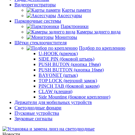
Видеорегистраторы
Карты памяти
Аксессуары
Парковочные системы
Парктроники
Камеры заднего вида
Мониторы
Щётки стеклоочистителя
Подбор по креплению
U-HOOK (крючок)
SIDE PIN (боковой штырь)
PUSH BUTON (кнопка 19мм)
PUSH BUTTON (кнопка 16мм)
BAYONET (штык)
TOP LOCK (верхний замок)
PINCH TAB (боковой зажим)
CLAW (клешня)
Side Mounting (боковое крепление)
Держатели для мобильных устройств
Светодиодные фонари
Пусковые устройства
Звуковые сигналы
Новости