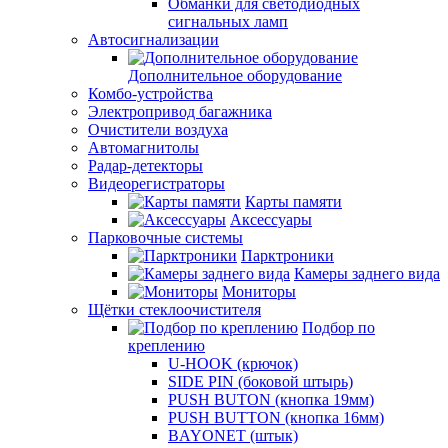
Обманки для светодиодных
сигнальных ламп
Автосигнализации
Дополнительное оборудование
Комбо-устройства
Электропривод багажника
Очистители воздуха
Автомагнитолы
Радар-детекторы
Видеорегистраторы
Карты памяти
Аксессуары
Парковочные системы
Парктроники
Камеры заднего вида
Мониторы
Щётки стеклоочистителя
Подбор по
креплению
U-HOOK (крючок)
SIDE PIN (боковой штырь)
PUSH BUTON (кнопка 19мм)
PUSH BUTTON (кнопка 16мм)
BAYONET (штык)