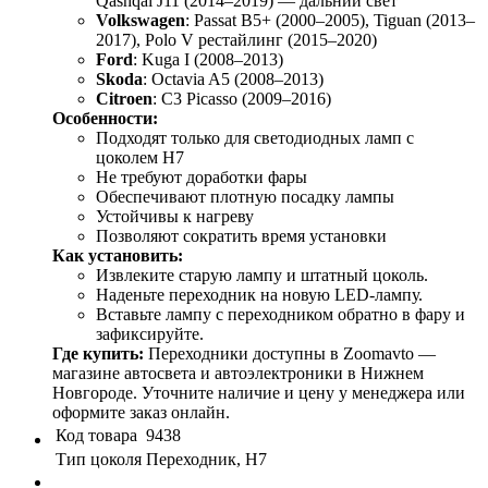
Qashqai J11 (2014–2019) — дальний свет
Volkswagen
: Passat B5+ (2000–2005), Tiguan (2013–
2017), Polo V рестайлинг (2015–2020)
Ford
: Kuga I (2008–2013)
Skoda
: Octavia A5 (2008–2013)
Citroen
: C3 Picasso (2009–2016)
Особенности:
Подходят только для светодиодных ламп с
цоколем H7
Не требуют доработки фары
Обеспечивают плотную посадку лампы
Устойчивы к нагреву
Позволяют сократить время установки
Как установить:
Извлеките старую лампу и штатный цоколь.
Наденьте переходник на новую LED-лампу.
Вставьте лампу с переходником обратно в фару и
зафиксируйте.
Где купить:
Переходники доступны в Zoomavto —
магазине автосвета и автоэлектроники в Нижнем
Новгороде. Уточните наличие и цену у менеджера или
оформите заказ онлайн.
Код товара
9438
Тип цоколя
Переходник, H7