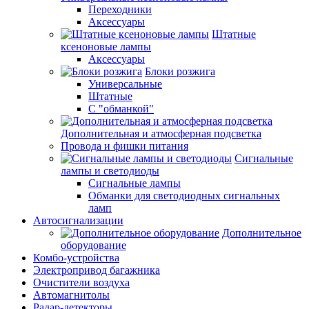
Переходники
Аксессуары
Штатные
ксеноновые лампы
Аксессуары
Блоки розжига
Универсальные
Штатные
С "обманкой"
Дополнительная и атмосферная подсветка
Провода и фишки питания
Cигнальные
лампы и светодиоды
Сигнальные лампы
Обманки для светодиодных сигнальных
ламп
Автосигнализации
Дополнительное
оборудование
Комбо-устройства
Электропривод багажника
Очистители воздуха
Автомагнитолы
Радар-детекторы