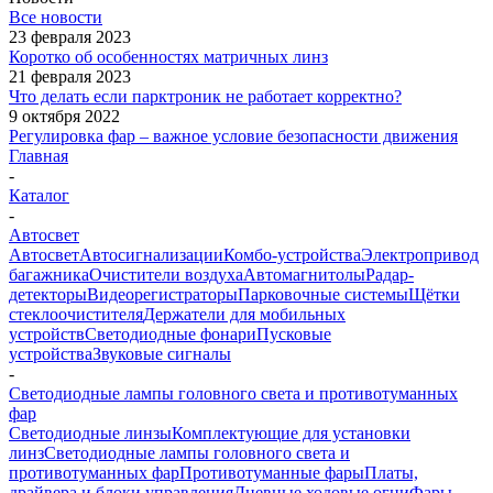
Все новости
23 февраля 2023
Коротко об особенностях матричных линз
21 февраля 2023
Что делать если парктроник не работает корректно?
9 октября 2022
Регулировка фар – важное условие безопасности движения
Главная
-
Каталог
-
Автосвет
Автосвет
Автосигнализации
Комбо-устройства
Электропривод
багажника
Очистители воздуха
Автомагнитолы
Радар-
детекторы
Видеорегистраторы
Парковочные системы
Щётки
стеклоочистителя
Держатели для мобильных
устройств
Светодиодные фонари
Пусковые
устройства
Звуковые сигналы
-
Светодиодные лампы головного света и противотуманных
фар
Светодиодные линзы
Комплектующие для установки
линз
Светодиодные лампы головного света и
противотуманных фар
Противотуманные фары
Платы,
драйвера и блоки управления
Дневные ходовые огни
Фары