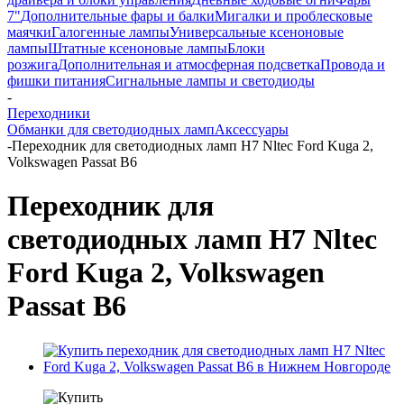
7"
Дополнительные фары и балки
Мигалки и проблесковые
маячки
Галогенные лампы
Универсальные ксеноновые
лампы
Штатные ксеноновые лампы
Блоки
розжига
Дополнительная и атмосферная подсветка
Провода и
фишки питания
Cигнальные лампы и светодиоды
-
Переходники
Обманки для светодиодных ламп
Аксессуары
-
Переходник для светодиодных ламп H7 Nltec Ford Kuga 2,
Volkswagen Passat B6
Переходник для
светодиодных ламп H7 Nltec
Ford Kuga 2, Volkswagen
Passat B6