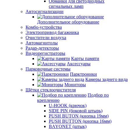
Обманки для светодиодных
сигнальных ламп
Автосигнализации
Дополнительное оборудование
Комбо-устройства
Электропривод багажника
Очистители воздуха
Автомагнитолы
Радар-детекторы
Видеорегистраторы
Карты памяти
Аксессуары
Парковочные системы
Парктроники
Камеры заднего вида
Мониторы
Щётки стеклоочистителя
Подбор по
креплению
U-HOOK (крючок)
SIDE PIN (боковой штырь)
PUSH BUTON (кнопка 19мм)
PUSH BUTTON (кнопка 16мм)
BAYONET (штык)