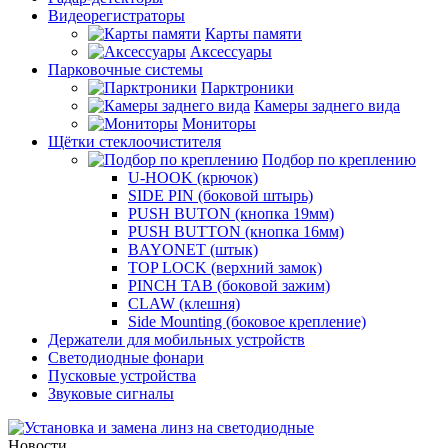
Видеорегистраторы
Карты памяти
Аксессуары
Парковочные системы
Парктроники
Камеры заднего вида
Мониторы
Щётки стеклоочистителя
Подбор по креплению
U-HOOK (крючок)
SIDE PIN (боковой штырь)
PUSH BUTON (кнопка 19мм)
PUSH BUTTON (кнопка 16мм)
BAYONET (штык)
TOP LOCK (верхний замок)
PINCH TAB (боковой зажим)
CLAW (клешня)
Side Mounting (боковое крепление)
Держатели для мобильных устройств
Светодиодные фонари
Пусковые устройства
Звуковые сигналы
Новости