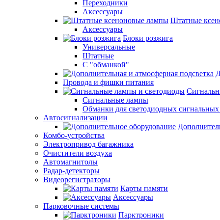
Переходники
Аксессуары
Штатные ксен
Аксессуары
Блоки розжига
Универсальные
Штатные
С "обманкой"
Д
Провода и фишки питания
Cигнальн
Сигнальные лампы
Обманки для светодиодных сигнальных
Автосигнализации
Дополнител
Комбо-устройства
Электропривод багажника
Очистители воздуха
Автомагнитолы
Радар-детекторы
Видеорегистраторы
Карты памяти
Аксессуары
Парковочные системы
Парктроники