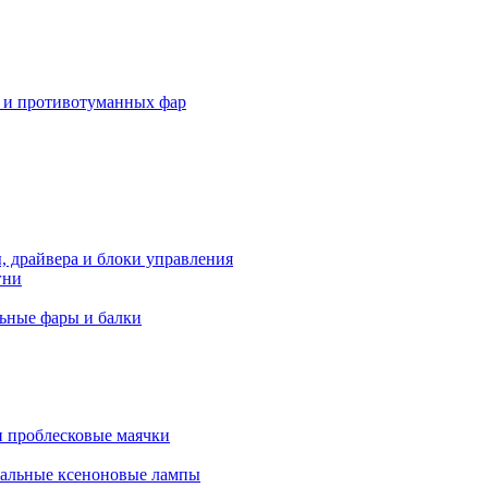
 и противотуманных фар
, драйвера и блоки управления
гни
ьные фары и балки
 проблесковые маячки
альные ксеноновые лампы