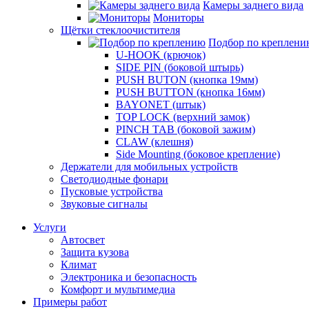
Камеры заднего вида
Мониторы
Щётки стеклоочистителя
Подбор по креплени
U-HOOK (крючок)
SIDE PIN (боковой штырь)
PUSH BUTON (кнопка 19мм)
PUSH BUTTON (кнопка 16мм)
BAYONET (штык)
TOP LOCK (верхний замок)
PINCH TAB (боковой зажим)
CLAW (клешня)
Side Mounting (боковое крепление)
Держатели для мобильных устройств
Светодиодные фонари
Пусковые устройства
Звуковые сигналы
Услуги
Автосвет
Защита кузова
Климат
Электроника и безопасность
Комфорт и мультимедиа
Примеры работ