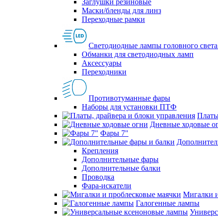
Заглушки резиновые
Маски/бленды для линз
Переходные рамки
Светодиодные лампы головного света
Обманки для светодиодных ламп
Аксессуары
Переходники
Противотуманные фары
Наборы для установки ПТФ
Платы
Дневные ходовые о
Фары 7"
Дополнител
Крепления
Дополнительные фары
Дополнительные балки
Проводка
Фара-искатели
Мигалки и
Галогенные лампы
Универс