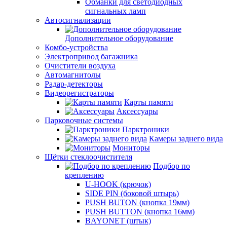
Обманки для светодиодных
сигнальных ламп
Автосигнализации
Дополнительное оборудование
Комбо-устройства
Электропривод багажника
Очистители воздуха
Автомагнитолы
Радар-детекторы
Видеорегистраторы
Карты памяти
Аксессуары
Парковочные системы
Парктроники
Камеры заднего вида
Мониторы
Щётки стеклоочистителя
Подбор по
креплению
U-HOOK (крючок)
SIDE PIN (боковой штырь)
PUSH BUTON (кнопка 19мм)
PUSH BUTTON (кнопка 16мм)
BAYONET (штык)