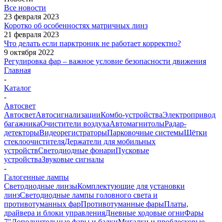
Все новости
23 февраля 2023
Коротко об особенностях матричных линз
21 февраля 2023
Что делать если парктроник не работает корректно?
9 октября 2022
Регулировка фар – важное условие безопасности движения
Главная
-
Каталог
-
Автосвет
Автосвет
Автосигнализации
Комбо-устройства
Электропривод
багажника
Очистители воздуха
Автомагнитолы
Радар-
детекторы
Видеорегистраторы
Парковочные системы
Щётки
стеклоочистителя
Держатели для мобильных
устройств
Светодиодные фонари
Пусковые
устройства
Звуковые сигналы
-
Галогенные лампы
Светодиодные линзы
Комплектующие для установки
линз
Светодиодные лампы головного света и
противотуманных фар
Противотуманные фары
Платы,
драйвера и блоки управления
Дневные ходовые огни
Фары
7"
Дополнительные фары и балки
Мигалки и проблесковые