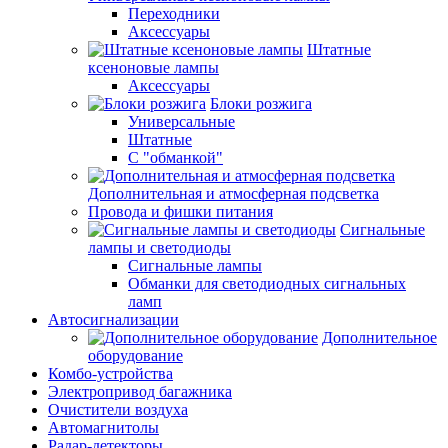
Переходники
Аксессуары
Штатные
ксеноновые лампы
Аксессуары
Блоки розжига
Универсальные
Штатные
С "обманкой"
Дополнительная и атмосферная подсветка
Провода и фишки питания
Cигнальные
лампы и светодиоды
Сигнальные лампы
Обманки для светодиодных сигнальных
ламп
Автосигнализации
Дополнительное
оборудование
Комбо-устройства
Электропривод багажника
Очистители воздуха
Автомагнитолы
Радар-детекторы