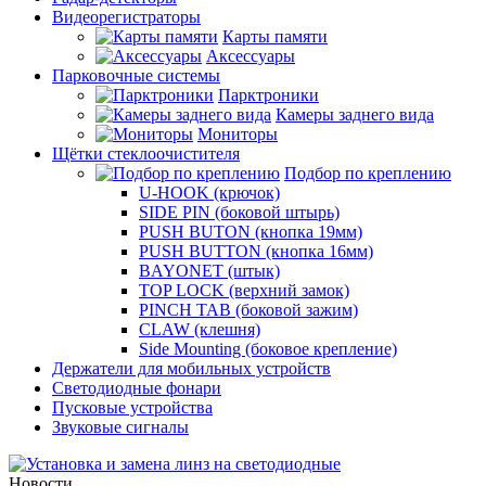
Видеорегистраторы
Карты памяти
Аксессуары
Парковочные системы
Парктроники
Камеры заднего вида
Мониторы
Щётки стеклоочистителя
Подбор по креплению
U-HOOK (крючок)
SIDE PIN (боковой штырь)
PUSH BUTON (кнопка 19мм)
PUSH BUTTON (кнопка 16мм)
BAYONET (штык)
TOP LOCK (верхний замок)
PINCH TAB (боковой зажим)
CLAW (клешня)
Side Mounting (боковое крепление)
Держатели для мобильных устройств
Светодиодные фонари
Пусковые устройства
Звуковые сигналы
Новости