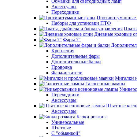
Обманки для светодиодных ламп
Аксессуары
Переходники
Противотуманные
Наборы для установки ПТФ
Платы
Дневные ходовые о
Фары 7"
Дополнител
Крепления
Дополнительные фары
Дополнительные балки
Проводка
Фара-искатели
Мигалки и
Галогенные лампы
Универс
Переходники
Аксессуары
Штатные ксен
Аксессуары
Блоки розжига
Универсальные
Штатные
С "обманкой"