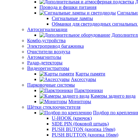
Д
Провода и фишки питания
Cигнальн
Сигнальные лампы
Обманки для светодиодных сигнальных
Автосигнализации
Дополнител
Комбо-устройства
Электропривод багажника
Очистители воздуха
Автомагнитолы
Радар-детекторы
Видеорегистраторы
Карты памяти
Аксессуары
Парковочные системы
Парктроники
Камеры заднего вида
Мониторы
Щётки стеклоочистителя
Подбор по креплени
U-HOOK (крючок)
SIDE PIN (боковой штырь)
PUSH BUTON (кнопка 19мм)
PUSH BUTTON (кнопка 16мм)