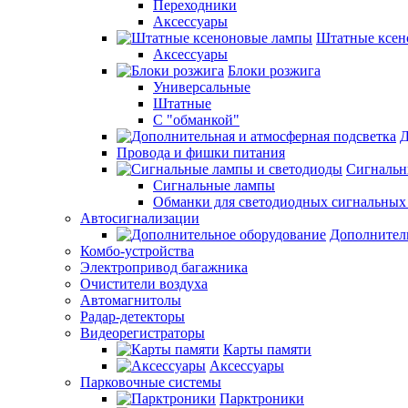
Переходники
Аксессуары
Штатные ксен
Аксессуары
Блоки розжига
Универсальные
Штатные
С "обманкой"
Д
Провода и фишки питания
Cигнальн
Сигнальные лампы
Обманки для светодиодных сигнальных
Автосигнализации
Дополнител
Комбо-устройства
Электропривод багажника
Очистители воздуха
Автомагнитолы
Радар-детекторы
Видеорегистраторы
Карты памяти
Аксессуары
Парковочные системы
Парктроники