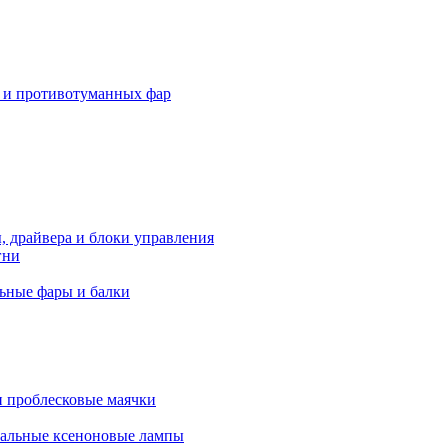
 и противотуманных фар
, драйвера и блоки управления
гни
ьные фары и балки
 проблесковые маячки
альные ксеноновые лампы