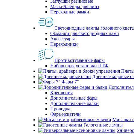
Заглушки резиновые
Маски/бленды для линз
Переходные рамки
Светодиодные лампы головного света
Обманки для светодиодных ламп
Аксессуары
Переходники
Противотуманные фары
Наборы для установки ПТФ
Платы
Дневные ходовые о
Фары 7"
Дополнител
Крепления
Дополнительные фары
Дополнительные балки
Проводка
Фара-искатели
Мигалки и
Галогенные лампы
Универс