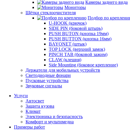
Камеры заднего вида
Мониторы
Щётки стеклоочистителя
Подбор по креплени
U-HOOK (крючок)
SIDE PIN (боковой штырь)
PUSH BUTON (кнопка 19мм)
PUSH BUTTON (кнопка 16мм)
BAYONET (штык)
TOP LOCK (верхний замок)
PINCH TAB (боковой зажим)
CLAW (клешня)
Side Mounting (боковое крепление)
Держатели для мобильных устройств
Светодиодные фонари
Пусковые устройства
Звуковые сигналы
Услуги
Автосвет
Защита кузова
Климат
Электроника и безопасность
Комфорт и мультимедиа
Примеры работ