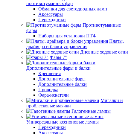
противотуманных фар
Обманки для светодиодных ламп
Аксессуары
Переходники
Противотуманные
фары
Наборы для установки ПТФ
Платы,
драйвера и блоки управления
Дневные ходовые огни
Фары 7"
Дополнительные фары и балки
Крепления
Дополнительные фары
Дополнительные балки
Проводка
Фара-искатели
Мигалки и
проблесковые маячки
Галогенные лампы
Универсальные ксеноновые лампы
Переходники
Аксессуары