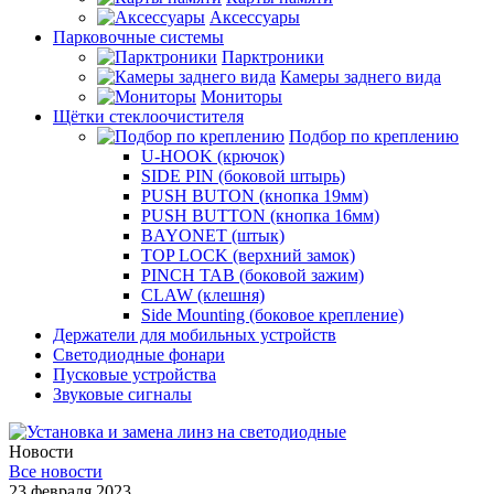
Аксессуары
Парковочные системы
Парктроники
Камеры заднего вида
Мониторы
Щётки стеклоочистителя
Подбор по креплению
U-HOOK (крючок)
SIDE PIN (боковой штырь)
PUSH BUTON (кнопка 19мм)
PUSH BUTTON (кнопка 16мм)
BAYONET (штык)
TOP LOCK (верхний замок)
PINCH TAB (боковой зажим)
CLAW (клешня)
Side Mounting (боковое крепление)
Держатели для мобильных устройств
Светодиодные фонари
Пусковые устройства
Звуковые сигналы
Новости
Все новости
23 февраля 2023