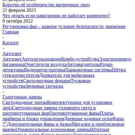
Коротко об особенностях матричных линз
21 февраля 2023
Что делать если парктроник не работает корректно?
9 октября 2022
Регулировка фар – важное условие безопасности движения
Главная
-
Каталог
-
Автосвет
Автосвет
Автосигнализации
Комбо-устройства
Электропривод
багажника
Очистители воздуха
Автомагнитолы
Радар-
детекторы
Видеорегистраторы
Парковочные системы
Щётки
стеклоочистителя
Держатели для мобильных
устройств
Светодиодные фонари
Пусковые
устройства
Звуковые сигналы
-
Галогенные лампы
Светодиодные линзы
Комплектующие для установки
линз
Светодиодные лампы головного света и
противотуманных фар
Противотуманные фары
Платы,
драйвера и блоки управления
Дневные ходовые огни
Фары
7"
Дополнительные фары и балки
Мигалки и проблесковые
маячки
Универсальные ксеноновые лампы
Штатные
ксеноновые лампы
Блоки розжига
Дополнительная и