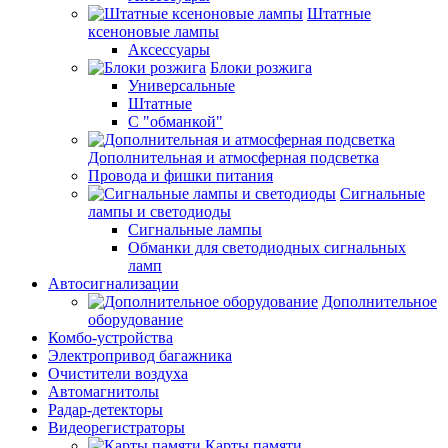
Штатные
ксеноновые лампы
Аксессуары
Блоки розжига
Универсальные
Штатные
С "обманкой"
Дополнительная и атмосферная подсветка
Провода и фишки питания
Cигнальные
лампы и светодиоды
Сигнальные лампы
Обманки для светодиодных сигнальных
ламп
Автосигнализации
Дополнительное
оборудование
Комбо-устройства
Электропривод багажника
Очистители воздуха
Автомагнитолы
Радар-детекторы
Видеорегистраторы
Карты памяти