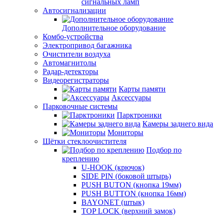
сигнальных ламп
Автосигнализации
Дополнительное оборудование
Комбо-устройства
Электропривод багажника
Очистители воздуха
Автомагнитолы
Радар-детекторы
Видеорегистраторы
Карты памяти
Аксессуары
Парковочные системы
Парктроники
Камеры заднего вида
Мониторы
Щётки стеклоочистителя
Подбор по
креплению
U-HOOK (крючок)
SIDE PIN (боковой штырь)
PUSH BUTON (кнопка 19мм)
PUSH BUTTON (кнопка 16мм)
BAYONET (штык)
TOP LOCK (верхний замок)