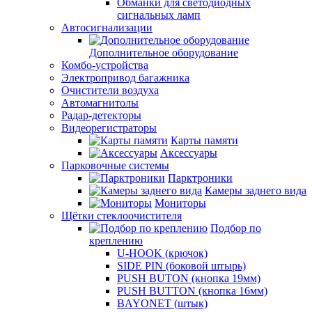
Обманки для светодиодных
сигнальных ламп
Автосигнализации
Дополнительное оборудование
Комбо-устройства
Электропривод багажника
Очистители воздуха
Автомагнитолы
Радар-детекторы
Видеорегистраторы
Карты памяти
Аксессуары
Парковочные системы
Парктроники
Камеры заднего вида
Мониторы
Щётки стеклоочистителя
Подбор по
креплению
U-HOOK (крючок)
SIDE PIN (боковой штырь)
PUSH BUTON (кнопка 19мм)
PUSH BUTTON (кнопка 16мм)
BAYONET (штык)