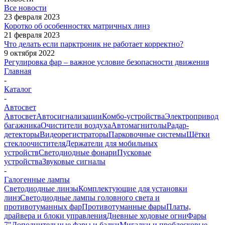
Все новости
23 февраля 2023
Коротко об особенностях матричных линз
21 февраля 2023
Что делать если парктроник не работает корректно?
9 октября 2022
Регулировка фар – важное условие безопасности движения
Главная
-
Каталог
-
Автосвет
Автосвет
Автосигнализации
Комбо-устройства
Электропривод
багажника
Очистители воздуха
Автомагнитолы
Радар-
детекторы
Видеорегистраторы
Парковочные системы
Щётки
стеклоочистителя
Держатели для мобильных
устройств
Светодиодные фонари
Пусковые
устройства
Звуковые сигналы
-
Галогенные лампы
Светодиодные линзы
Комплектующие для установки
линз
Светодиодные лампы головного света и
противотуманных фар
Противотуманные фары
Платы,
драйвера и блоки управления
Дневные ходовые огни
Фары
7"
Дополнительные фары и балки
Мигалки и проблесковые