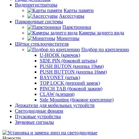
Видеорегистраторы
Карты памяти
Аксессуары
Парковочные системы
Парктроники
Камеры заднего вида
Мониторы
Щётки стеклоочистителя
Подбор по креплению
U-HOOK (крючок)
SIDE PIN (боковой штырь)
PUSH BUTON (кнопка 19мм)
PUSH BUTTON (кнопка 16мм)
BAYONET (штык)
TOP LOCK (верхний замок)
PINCH TAB (боковой зажим)
CLAW (клешня)
Side Mounting (боковое крепление)
Держатели для мобильных устройств
Светодиодные фонари
Пусковые устройства
Звуковые сигналы
Новости