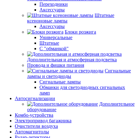
Переходники
Аксессуары
Штатные
ксеноновые лампы
Аксессуары
Блоки розжига
Универсальные
Штатные
С "обманкой"
Дополнительная и атмосферная подсветка
Провода и фишки питания
Cигнальные
лампы и светодиоды
Сигнальные лампы
Обманки для светодиодных сигнальных
ламп
Автосигнализации
Дополнительное
оборудование
Комбо-устройства
Электропривод багажника
Очистители воздуха
Автомагнитолы
Радар-детекторы