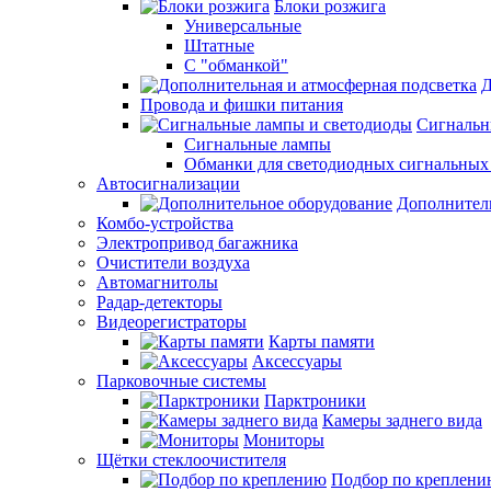
Блоки розжига
Универсальные
Штатные
С "обманкой"
Д
Провода и фишки питания
Cигнальн
Сигнальные лампы
Обманки для светодиодных сигнальных
Автосигнализации
Дополнител
Комбо-устройства
Электропривод багажника
Очистители воздуха
Автомагнитолы
Радар-детекторы
Видеорегистраторы
Карты памяти
Аксессуары
Парковочные системы
Парктроники
Камеры заднего вида
Мониторы
Щётки стеклоочистителя
Подбор по креплени