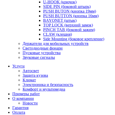
U-HOOK (крючок)
SIDE PIN (боковой штырь)
PUSH BUTON (кнопка 19мм)
PUSH BUTTON (кнопка 16мм)
BAYONET (штык)
TOP LOCK (верхний замок)
PINCH TAB (боковой зажим)
CLAW (клешня)
Side Mounting (боковое крепление)
Держатели для мобильных устройств
Светодиодные фонари
Пусковые устройства
Звуковые сигналы
Услуги
Автосвет
Защита кузова
Климат
Электроника и безопасность
Комфорт и мультимедиа
Примеры работ
О компании
Новости
Гарантия
Оплата