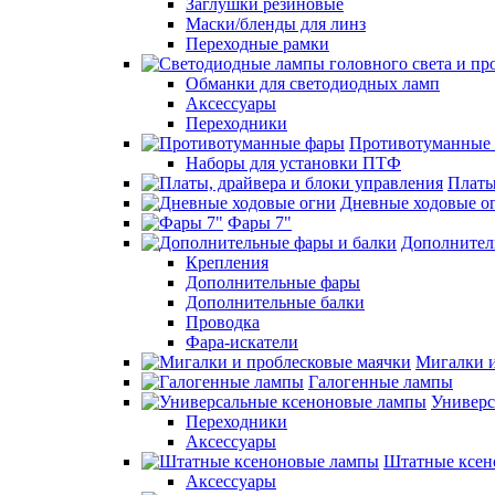
Заглушки резиновые
Маски/бленды для линз
Переходные рамки
Обманки для светодиодных ламп
Аксессуары
Переходники
Противотуманные
Наборы для установки ПТФ
Платы
Дневные ходовые о
Фары 7"
Дополнител
Крепления
Дополнительные фары
Дополнительные балки
Проводка
Фара-искатели
Мигалки и
Галогенные лампы
Универс
Переходники
Аксессуары
Штатные ксен
Аксессуары